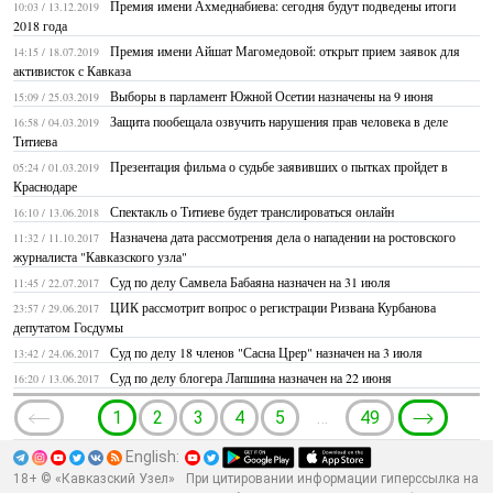
Премия имени Ахмеднабиева: сегодня будут подведены итоги
10:03 / 13.12.2019
2018 года
Премия имени Айшат Магомедовой: открыт прием заявок для
14:15 / 18.07.2019
активисток с Кавказа
Выборы в парламент Южной Осетии назначены на 9 июня
15:09 / 25.03.2019
Защита пообещала озвучить нарушения прав человека в деле
16:58 / 04.03.2019
Титиева
Презентация фильма о судьбе заявивших о пытках пройдет в
05:24 / 01.03.2019
Краснодаре
Спектакль о Титиеве будет транслироваться онлайн
16:10 / 13.06.2018
Назначена дата рассмотрения дела о нападении на ростовского
11:32 / 11.10.2017
журналиста "Кавказского узла"
Суд по делу Самвела Бабаяна назначен на 31 июля
11:45 / 22.07.2017
ЦИК рассмотрит вопрос о регистрации Ризвана Курбанова
23:57 / 29.06.2017
депутатом Госдумы
Суд по делу 18 членов "Сасна Црер" назначен на 3 июля
13:42 / 24.06.2017
Суд по делу блогера Лапшина назначен на 22 июня
16:20 / 13.06.2017
1
2
3
4
5
…
49
English:
18+ © «Кавказский Узел»
При цитировании информации гиперссылка на