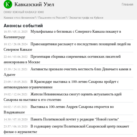
Кавказский Узел
Главная
СКФО
/
ЮЖНЫЙ КАВКАЗ
/
ЮФО
Кавказ: что с бензином?
/
Пашинян vs Россия?
/
Экокатастрофа на Кубани
Анонсы событий
Мультфильмы о беглянках с Северного Кавказа покажут в
18:55 / 05.11.2025
Калининграде
Правозащитники расскажут о последствиях похищений людей на
10:12 / 28.08.2024
Северном Кавказе
Презентация сборника современных осетинских писателей
22:44 / 03.06.2022
анонсирована в Москве
Активисты призвали очистить местность близ Девичьего камня в
15:39 / 24.11.2021
Адыгее
В Краснодаре выставка к 100-летию Сахарова пройдет с
23:09 / 19.05.2021
антиковидными ограничениями
Жители Невинномысска смогут оценить актуальность идей
19:02 / 12.04.2021
Сахарова на выставке к его столетию
Выставка к 100-летию Андрея Сахарова откроется во
04:02 / 15.03.2021
Владикавказе
Память Политковской почтят у редакции "Новой газеты"
14:30 / 07.10.2020
В годовщину смерти Политковской Сахаровский центр покажет
23:57 / 06.10.2020
фильм о журналистке