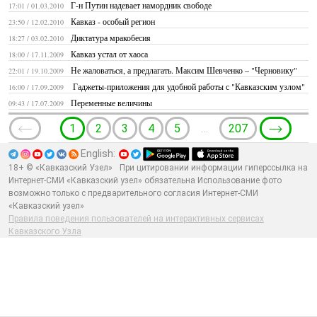
Г-н Путин надевает намордник свободе
17:01 / 01.03.2010
Кавказ - особый регион
23:50 / 12.02.2010
Диктатура мракобесия
18:27 / 03.02.2010
Кавказ устал от хаоса
18:00 / 17.11.2009
Не жаловаться, а предлагать. Максим Шевченко – "Черновику"
22:01 / 19.10.2009
Гаджеты-приложения для удобной работы с "Кавказским узлом"
16:00 / 17.09.2009
Переменные величины
09:43 / 17.07.2009
1
2
3
4
5
…
207
English:
18+ © «Кавказский Узел»
При цитировании информации гиперссылка на
Интернет-СМИ «Кавказский узел» обязательна Использование фото
возможно только с предварительного согласия Интернет-СМИ
«Кавказский узел»
Правила поведения пользователей на интерактивных сервисах
Кавказского Узла