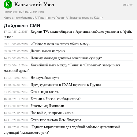
Кавказский Узел
Главная
СКФО
/
ЮЖНЫЙ КАВКАЗ
/
ЮФО
Кавказ: что с бензином?
/
Пашинян vs Россия?
/
Экокатастрофа на Кубани
Дайджест СМИ
Regions TV: какие общины в Армении наиболее уязвимы к "фейк-
17:02 / 25.12.2025
ньюс"
«Сейчас у меня на глазах убили маму»
09:01 / 05.06.2020
Десять масок на троих
09:00 / 22.05.2020
Почему молодая девушка совершила суицид?
14:55 / 03.06.2016
Хоккейный матч между "Сочи" и "Слованом" завершился
12:03 / 04.12.2014
массовой дракой
Не случайная пуля
13:02 / 10.07.2013
Председательство в ГУАМ перешло к Грузии
14:30 / 02.01.2013
Огонь надо гасить
23:45 / 09.02.2012
Есть ли в России свобода слова?
18:00 / 24.11.2010
Ракеты над Цхинвали
12:43 / 01.09.2010
Час войне, но время - жизни
14:24 / 27.05.2010
Открытое письмо Исы Ямадаева
14:41 / 21.04.2010
Гаджеты-приложения для удобной работы с дагестанской
11:40 / 25.03.2010
страницей "Кавказского узла"