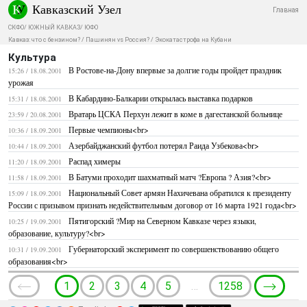
Кавказский Узел
Главная
СКФО
/
ЮЖНЫЙ КАВКАЗ
/
ЮФО
Кавказ: что с бензином?
/
Пашинян vs Россия?
/
Экокатастрофа на Кубани
Культура
В Ростове-на-Дону впервые за долгие годы пройдет праздник
15:26 / 18.08.2001
урожая
В Кабардино-Балкарии открылась выставка подарков
15:31 / 18.08.2001
Вратарь ЦСКА Перхун лежит в коме в дагестанской больнице
23:59 / 20.08.2001
Первые чемпионы<br>
10:36 / 18.09.2001
Азербайджанский футбол потерял Раида Узбекова<br>
10:44 / 18.09.2001
Распад химеры
11:20 / 18.09.2001
В Батуми проходит шахматный матч ?Европа ? Азия?<br>
11:58 / 18.09.2001
Национальный Совет армян Нахичевана обратился к президенту
15:09 / 18.09.2001
России с призывом признать недействительным договор от 16 марта 1921 года<br>
Пятигорский ?Мир на Северном Кавказе через языки,
10:25 / 19.09.2001
образование, культуру?<br>
Губернаторский эксперимент по совершенствованию общего
10:31 / 19.09.2001
образования<br>
1
2
3
4
5
…
1258