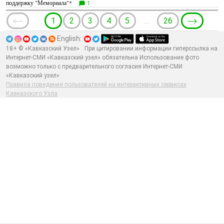
поддержку "Мемориала"*
1
1
2
3
4
5
…
26
English:
18+ © «Кавказский Узел»
При цитировании информации гиперссылка на
Интернет-СМИ «Кавказский узел» обязательна Использование фото
возможно только с предварительного согласия Интернет-СМИ
«Кавказский узел»
Правила поведения пользователей на интерактивных сервисах
Кавказского Узла