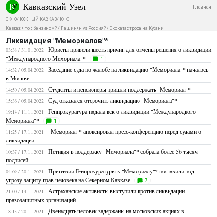
Кавказский Узел
Главная
СКФО
/
ЮЖНЫЙ КАВКАЗ
/
ЮФО
Кавказ: что с бензином?
/
Пашинян vs Россия?
/
Экокатастрофа на Кубани
Ликвидация "Мемориалов"*
Юристы привели шесть причин для отмены решения о ликвидации
03:38 / 31.01.2022
"Международного Мемориала"*
1
Заседание суда по жалобе на ликвидацию "Мемориала"* началось
14:32 / 05.04.2022
в Москве
Студенты и пенсионеры пришли поддержать "Мемориал"*
14:50 / 05.04.2022
Суд отказался отсрочить ликвидацию "Мемориала"*
15:36 / 05.04.2022
Генпрокуратура подала иск о ликвидации "Международного
19:14 / 11.11.2021
Мемориала"*
1
"Мемориал"* анонсировал пресс-конференцию перед судами о
11:25 / 17.11.2021
ликвидации
Петиция в поддержку "Мемориала"* собрала более 56 тысяч
10:37 / 17.11.2021
подписей
Претензии Генпрокуратуры к "Мемориалу"* поставили под
04:09 / 20.11.2021
угрозу защиту прав человека на Северном Кавказе
7
Астраханские активисты выступили против ликвидации
21:00 / 14.11.2021
правозащитных организаций
Двенадцать человек задержаны на московских акциях в
18:13 / 20.11.2021