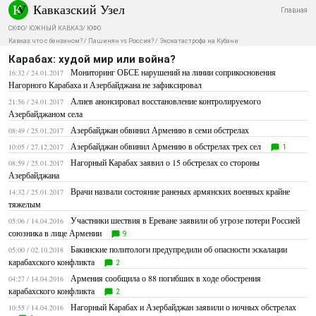
Кавказский Узел
Главная
СКФО
/
ЮЖНЫЙ КАВКАЗ
/
ЮФО
Кавказ: что с бензином?
/
Пашинян vs Россия?
/
Экокатастрофа на Кубани
Карабах: худой мир или война?
Мониторинг ОБСЕ нарушений на линии соприкосновения
16:32 / 24.01.2017
Нагорного Карабаха и Азербайджана не зафиксировал
Алиев анонсировал восстановление контролируемого
21:56 / 24.01.2017
Азербайджаном села
Азербайджан обвинил Армению в семи обстрелах
08:49 / 25.01.2017
Азербайджан обвинил Армению в обстрелах трех сел
10:05 / 27.12.2017
1
Нагорный Карабах заявил о 15 обстрелах со стороны
08:59 / 25.01.2017
Азербайджана
Врачи назвали состояние раненых армянских военных крайне
14:32 / 25.01.2017
тяжелым
Участники шествия в Ереване заявили об угрозе потери Россией
05:06 / 14.04.2016
союзника в лице Армении
9
Бакинские политологи предупредили об опасности эскалации
05:00 / 02.10.2018
карабахского конфликта
2
Армения сообщила о 88 погибших в ходе обострения
04:27 / 14.04.2016
карабахского конфликта
2
Нагорный Карабах и Азербайджан заявили о ночных обстрелах
10:55 / 14.04.2016