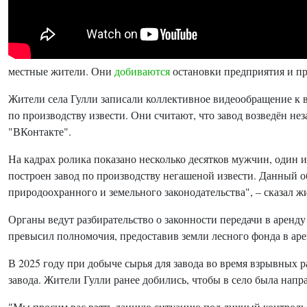
местные жители. Они
добиваются
остановки предприятия и пр
Жители села Гулли записали коллективное видеообращение к 
по производству извести. Они считают, что завод возведён не
"ВКонтакте".
На кадрах ролика показано несколько десятков мужчин, один 
построен завод по производству негашеной извести. Данный о
природоохранного и земельного законодательства", – сказал ж
Органы ведут разбирательство о законности передачи в аренду
превысил полномочия, предоставив земли лесного фонда в а
В 2025 году при добыче сырья для завода во время взрывных 
завода. Жители Гулли ранее добились, чтобы в село была напр
"Мы просим вас взять данную ситуацию под личный контрол