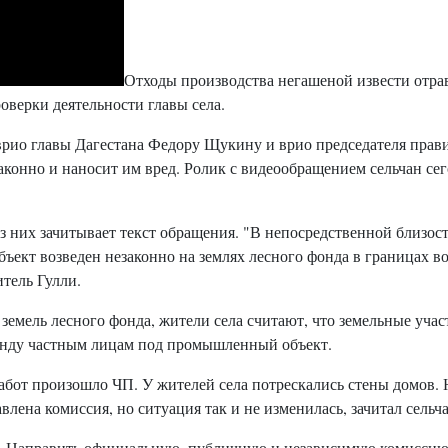
Отходы производства негашеной извести отрав
оверки деятельности главы села.
врио главы Дагестана Федору Щукину и врио председателя прави
законно и наносит им вред. Ролик с видеообращением сельчан се
из них зачитывает текст обращения. "В непосредственной близос
бъект возведен незаконно на землях лесного фонда в границах 
итель Гулли.
 земель лесного фонда, жители села считают, что земельные уча
ренду частным лицам под промышленный объект.
работ произошло ЧП. У жителей села потрескались стены домов.
авлена комиссия, но ситуация так и не изменилась, зачитал сель
ь. Направить официальную, публичную и независимую комисси