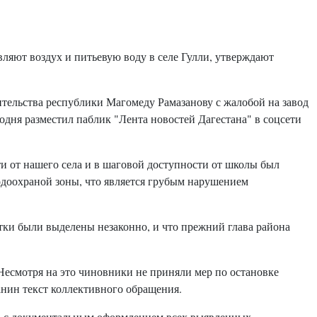
ляют воздух и питьевую воду в селе Гулли, утверждают
тельства республики Магомеду Рамазанову с жалобой на завод
годня разместил паблик "Лента новостей Дагестана" в соцсети
ти от нашего села и в шаговой доступности от школы был
водоохраной зоны, что является грубым нарушением
стки были выделены незаконно, и что прежний глава района
 Несмотря на это чиновники не приняли мер по остановке
чанин текст коллективного обращения.
ю с документальным оформлением всех выявленных