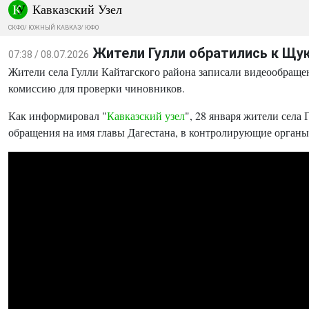
Кавказский Узел
СКФО
/
ЮЖНЫЙ КАВКАЗ
/
ЮФО
Жители Гулли обратились к Щук
07:38 / 08.07.2026
Жители села Гулли Кайтагского района записали видеообращен
комиссию для проверки чиновников.
Как информировал "
Кавказский узел
", 28 января жители села
обращения на имя главы Дагестана, в контролирующие органы,