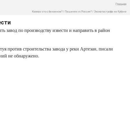
Главная
Кавказ: что с бензином?
/
Пашинян vs Россия?
/
Экокатастрофа на Кубани
ести
ь завод по производству извести и направить в район
стуя против строительства завода у реки Артезан, писали
ений не обнаружено.